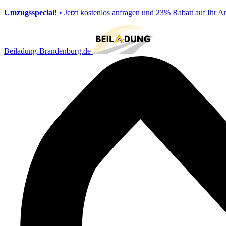
Umzugsspecial!
• Jetzt kostenlos anfragen und 23% Rabatt auf Ihr A
Beiladung-Brandenburg.de