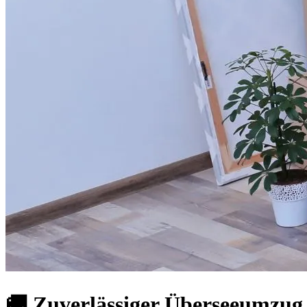
🚚 Zuverlässiger Überseeumzug